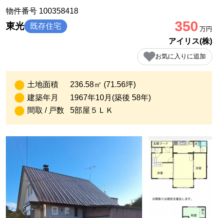
物件番号 100358418
350
東光
既存住宅
万円
アイリス(株)
お気に入りに追加
土地面積
236.58㎡ (71.56坪)
建築年月
1967年10月(築後 58年)
間取 / 戸数
5部屋５ＬＫ