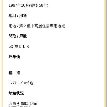
1967年10月(築後 58年)
地目 / 用途
宅地 / 第２種中高層住居専用地域
間取 / 戸数
5部屋５ＬＫ
坪単価
構造
ｺﾝｸﾘｰﾄﾌﾞﾛｯｸ造
地積状況
西向き 間口 14m