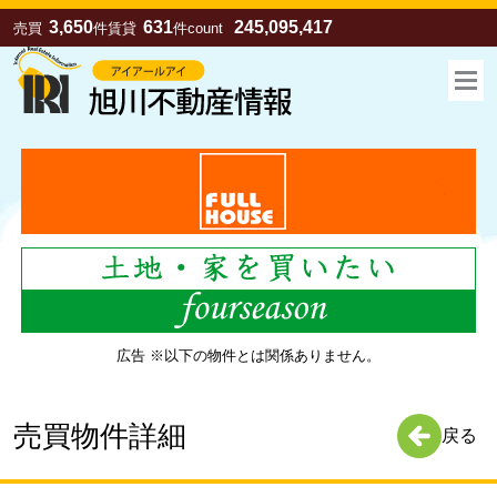
3,650
631
245,095,417
売買
件
賃貸
件
count
広告 ※以下の物件とは関係ありません。
お気に入り
売買
賃貸
売買物件詳細
戻る