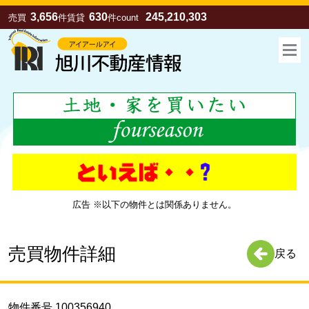
3,656
630
245,210,303
売買
件
賃貸
件
count
広告 ※以下の物件とは関係ありません。
お気に入り
売買
賃貸
売買物件詳細
戻る
物件番号 100356940