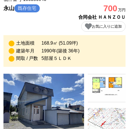
700
永山
既存住宅
万円
合同会社 ＨＡＮＺＯＵ
お気に入りに追加
土地面積
168.9㎡ (51.09坪)
建築年月
1990年(築後 36年)
間取 / 戸数
5部屋５ＬＤＫ