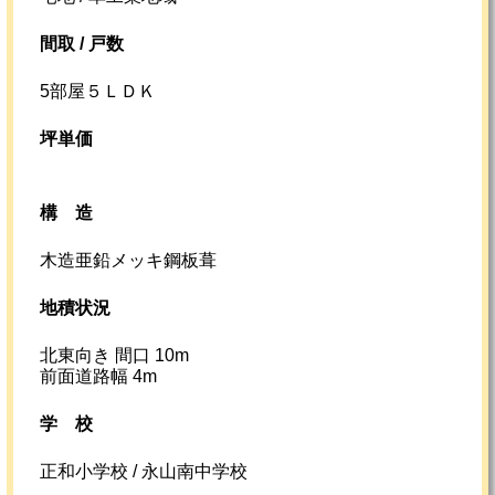
間取 / 戸数
5部屋５ＬＤＫ
坪単価
構造
木造亜鉛メッキ鋼板葺
地積状況
北東向き 間口 10m
前面道路幅 4m
学校
正和小学校 / 永山南中学校