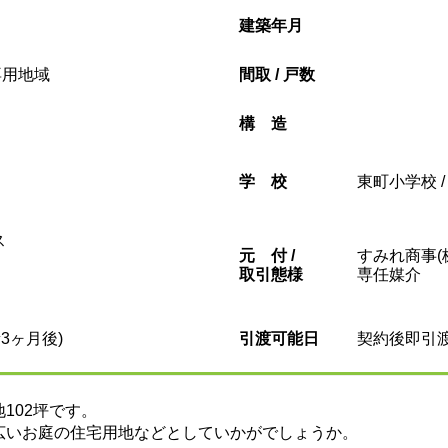
建築年月
専用地域
間取 / 戸数
構造
学校
東町小学校 
ス
元
付 /
すみれ商事(
取引態様
専任媒介
3ヶ月後)
引渡可能日
契約後即引
102坪です。
広いお庭の住宅用地などとしていかがでしょうか。