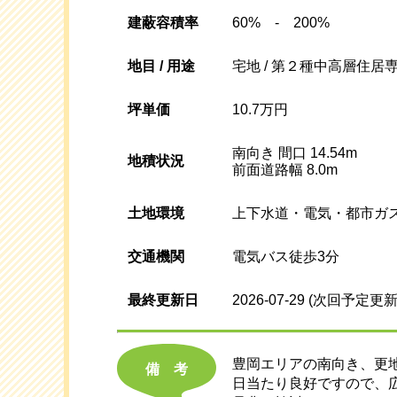
建蔽容積率
60% - 200%
地目 / 用途
宅地 / 第２種中高層住居
坪単価
10.7万円
南向き 間口 14.54m
地積状況
前面道路幅 8.0m
土地環境
上下水道・電気・都市ガ
交通機関
電気バス徒歩3分
最終更新日
2026-07-29
(次回予定更新
豊岡エリアの南向き、更地
備考
日当たり良好ですので、