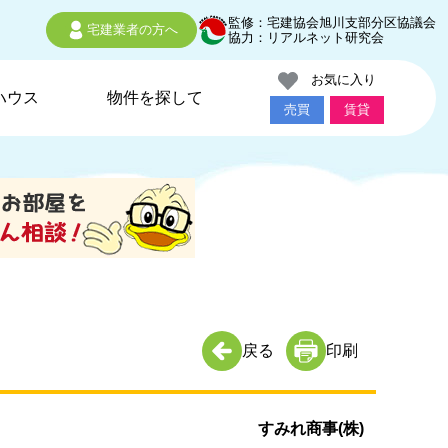
監修：宅建協会旭川支部分区協議会
宅建業者の方へ
協力：リアルネット研究会
お気に入り
ハウス
物件を探して
売買
賃貸
戻る
印刷
すみれ商事(株)