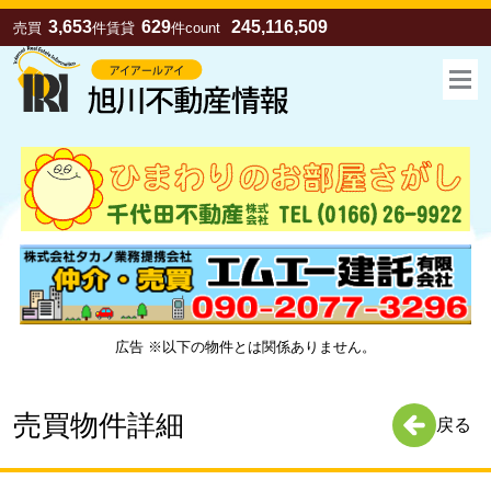
3,653
629
245,116,509
売買
件
賃貸
件
count
広告 ※以下の物件とは関係ありません。
お気に入り
売買
賃貸
売買物件詳細
戻る