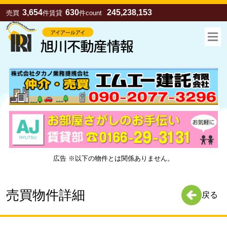
3,654
630
245,238,153
売買
件
賃貸
件
count
広告 ※以下の物件とは関係ありません。
お気に入り
売買
賃貸
売買物件詳細
戻る