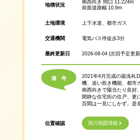
南西向き 間口 11.224m
地積状況
前面道路幅 10.9m
土地環境
上下水道、都市ガス
交通機関
電気バス停徒歩3分
最終更新日
2026-08-04
(次回予定更新
2021年4月完成の築浅
備考
機、追い炊き機能、都市
南西向きで陽当たり良好
閑静な住宅街の住戸、更
百聞は一見にしかず。是
旭川地図情報
位置確認