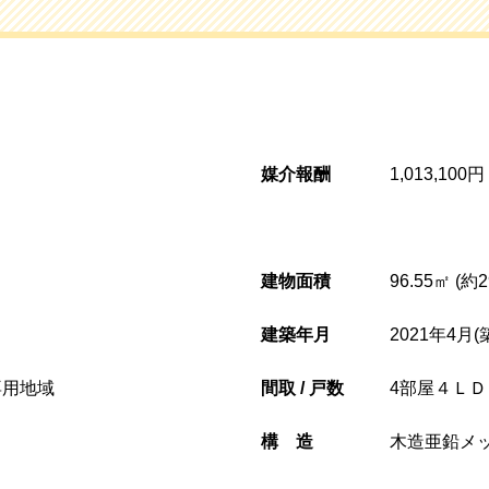
媒介報酬
1,013,100
建物面積
96.55㎡ (約
建築年月
2021年4月(
専用地域
間取 / 戸数
4部屋４ＬＤ
構造
木造亜鉛メ