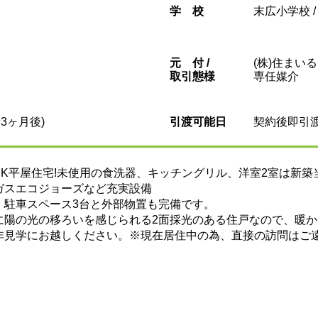
学校
末広小学校 
元
付 /
(株)住まいる
取引態様
専任媒介
3ヶ月後)
引渡可能日
契約後即引
4LDK平屋住宅!未使用の食洗器、キッチングリル、洋室2室は
ガスエコジョーズなど充実設備
、駐車スペース3台と外部物置も完備です。
に陽の光の移ろいを感じられる2面採光のある住戸なので、暖
非見学にお越しください。※現在居住中の為、直接の訪問はご