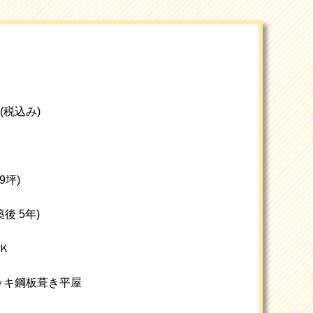
円 (税込み)
29坪)
築後 5年)
Ｋ
ッキ鋼板葺き平屋