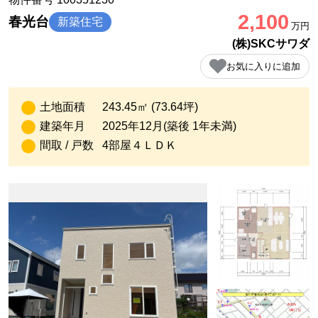
2,100
春光台
新築住宅
万円
(株)SKCサワダ
お気に入りに追加
土地面積
243.45㎡ (73.64坪)
建築年月
2025年12月(築後 1年未満)
間取 / 戸数
4部屋４ＬＤＫ