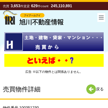
3,653
629
245,110,891
売買
件
賃貸
件
count
広告 ※以下の物件とは関係ありません。
お気に入り
売買
賃貸
売買物件詳細
戻る
物件番号 100351230