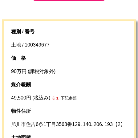
種別 / 番号
土地 / 100349677
価格
90万円 (課税対象外)
媒介報酬
49,500円 (税込み)
※１
下記参照
物件住所
旭川市住吉6条1丁目3563番129､140､206､193【2】
土地面積