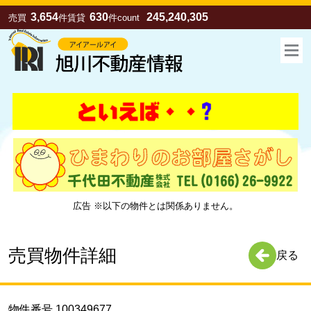
3,654
630
245,240,305
売買
件
賃貸
件
count
広告 ※以下の物件とは関係ありません。
お気に入り
売買
賃貸
売買物件詳細
戻る
物件番号 100349677