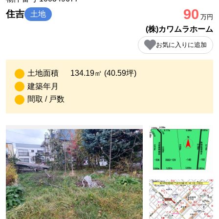
90
住吉
土地
万円
(株)カワムラホーム
お気に入りに追加
土地面積
134.19㎡ (40.59坪)
建築年月
間取 / 戸数