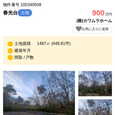
物件番号 100349508
900
春光台
土地
万円
(株)カワムラホーム
お気に入りに追加
土地面積
1487㎡ (449.81坪)
建築年月
間取 / 戸数