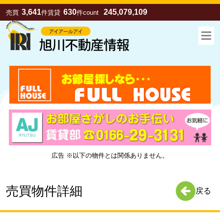
3,641
630
245,079,109
売買
件
賃貸
件
count
広告 ※以下の物件とは関係ありません。
お気に入り
売買
賃貸
売買物件詳細
戻る