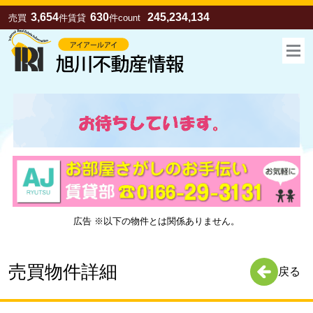
3,654
630
245,234,134
売買
件
賃貸
件
count
広告 ※以下の物件とは関係ありません。
お気に入り
売買
賃貸
売買物件詳細
戻る