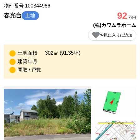
物件番号 100344986
92
春光台
土地
万円
(株)カワムラホーム
お気に入りに追加
土地面積
302㎡ (91.35坪)
建築年月
間取 / 戸数