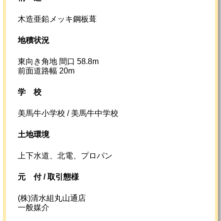
木造亜鉛メッキ鋼板葺
地積状況
東向き角地 間口 58.8m
前面道路幅 20m
学校
美馬牛小学校 / 美馬牛中学校
土地環境
上下水道、北電、プロパン
元
付 /
取引態様
(株)清水組丸山通店
一般媒介