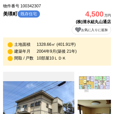
物件番号 100342307
4,500
美瑛町
既存住宅
万円
(株)清水組丸山通店
お気に入りに追加
土地面積
1328.66㎡ (401.91坪)
建築年月
2004年9月(築後 21年)
間取 / 戸数
10部屋10ＬＤＫ