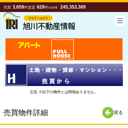
3,659
629
245,353,369
売買
件
賃貸
件
count
広告 ※以下の物件とは関係ありません。
お気に入り
売買
賃貸
売買物件詳細
戻る