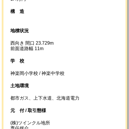
構造
地積状況
西向き 間口 23.729m
前面道路幅 11m
学校
神楽岡小学校 / 神楽中学校
土地環境
都市ガス、上下水道、北海道電力
元
付 /
取引態様
(株)ツインクル地所
専任媒介