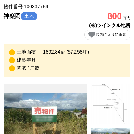
物件番号 100337764
800
神楽岡
土地
万円
(株)ツインクル地所
お気に入りに追加
土地面積
1892.84㎡ (572.58坪)
建築年月
間取 / 戸数