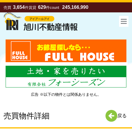
3,654
629
245,166,990
売買
件
賃貸
件
count
広告 ※以下の物件とは関係ありません。
お気に入り
売買
賃貸
売買物件詳細
戻る