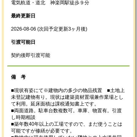
電気軌道・道北 神楽岡駅徒歩９分
最終更新日
2026-08-06
(次回予定更新3ヶ月後)
引渡可能日
契約後即引渡可能
備考
■現状有姿にて※建物内の多少の物品残置 ■土地上
未登記建物有り。現状は建築資材置場兼作業場とし
て利用。延床面積は課税通知書上です。
■両面道路。駐車台数複数可。車庫、物置有。引渡
し時期相談
■築年数40年以上の工場ですので、まだ使うことは
可能ですが修繕が必要です。