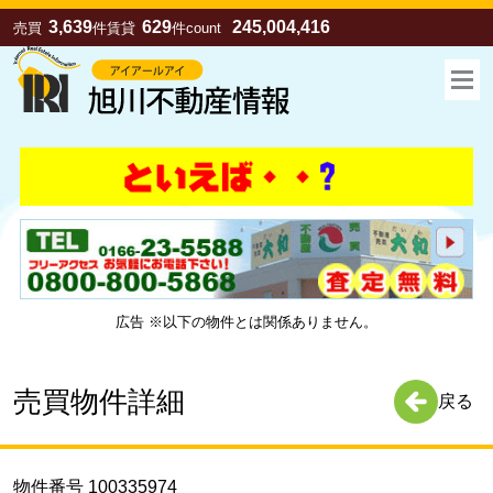
3,639
629
245,004,416
売買
件
賃貸
件
count
広告 ※以下の物件とは関係ありません。
お気に入り
売買
賃貸
売買物件詳細
戻る
物件番号 100335974