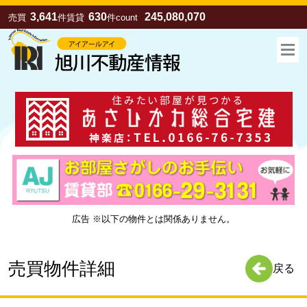
3,641
630
245,080,070
売買
件
賃貸
件
count
広告 ※以下の物件とは関係ありません。
お気に入り
売買
賃貸
売買物件詳細
戻る