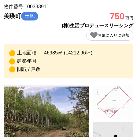
物件番号 100333911
750
美瑛町
土地
万円
(株)生活プロデュースリーシング
お気に入りに追加
土地面積
46985㎡ (14212.96坪)
建築年月
間取 / 戸数