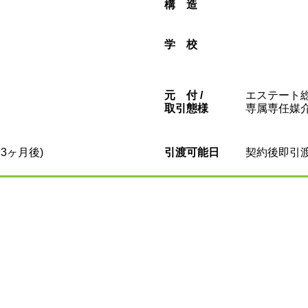
構造
学校
元
付 /
エステート総
取引態様
専属専任媒
3ヶ月後)
引渡可能日
契約後即引