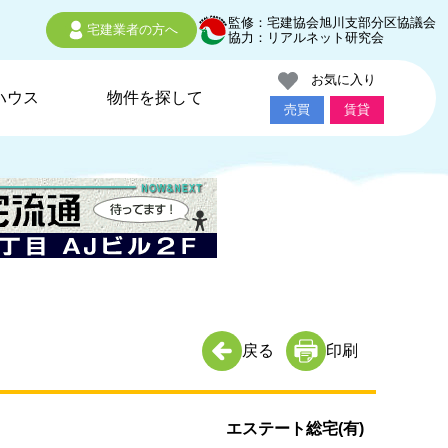
監修：宅建協会旭川支部分区協議会
宅建業者の方へ
協力：リアルネット研究会
お気に入り
ハウス
物件を探して
売買
賃貸
戻る
印刷
エステート総宅(有)