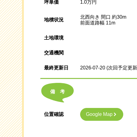
坪単価
1.0万円
北西向き 間口 約30m
地積状況
前面道路幅 11m
土地環境
交通機関
最終更新日
2026-07-20
(次回予定更新
備考
Google Map
位置確認