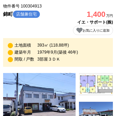
物件番号 100304913
1,400
錦町
店舗兼住宅
万円
イエ・サポート(株)
お気に入りに追加
土地面積
393㎡ (118.88坪)
建築年月
1979年9月(築後 46年)
間取 / 戸数
3部屋３ＤＫ