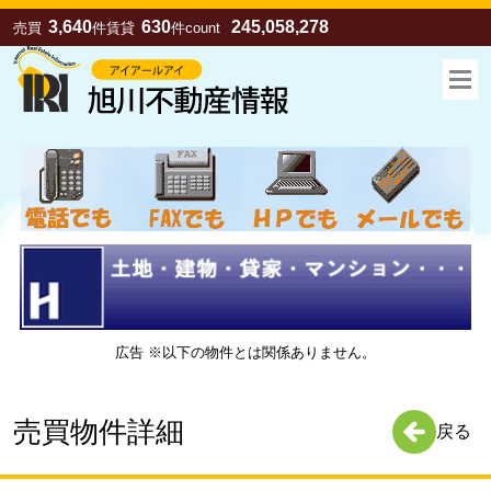
3,640
630
245,058,278
売買
件
賃貸
件
count
広告 ※以下の物件とは関係ありません。
お気に入り
売買
賃貸
売買物件詳細
戻る