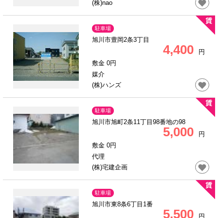
(株)nao
駐車場
旭川市豊岡2条3丁目
4,400
円
敷金 0円
媒介
(株)ハンズ
駐車場
旭川市旭町2条11丁目98番地の98
5,000
円
敷金 0円
代理
(株)宅建企画
駐車場
旭川市東8条6丁目1番
5,500
円