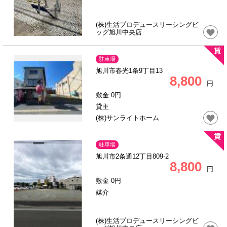
(株)生活プロデュースリーシングビ
ッグ旭川中央店
駐車場
旭川市春光1条9丁目13
8,800
円
敷金 0円
貸主
(株)サンライトホーム
駐車場
旭川市2条通12丁目809-2
8,800
円
敷金 0円
媒介
(株)生活プロデュースリーシングビ