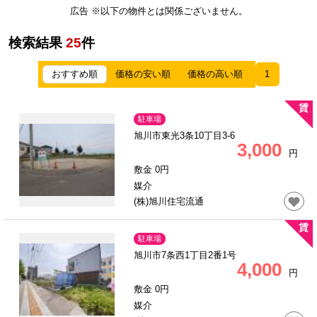
広告 ※以下の物件とは関係ございません。
検索結果
25
件
おすすめ順
価格の安い順
価格の高い順
1
駐車場
旭川市東光3条10丁目3-6
3,000
円
敷金 0円
媒介
(株)旭川住宅流通
駐車場
旭川市7条西1丁目2番1号
4,000
円
敷金 0円
媒介