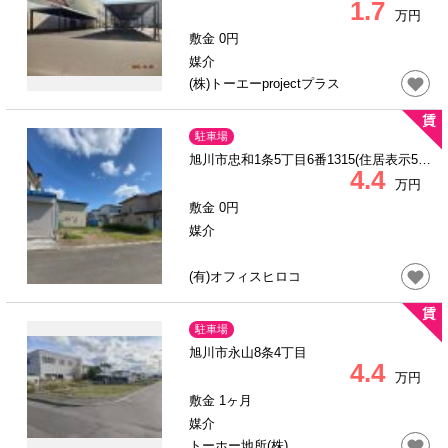
1.7
万円
敷金 0円
媒介
(株)トーエーprojectプラス
駐車場
旭川市忠和1条5丁目6番1315(住居表示5番
4.4
9号)
万円
敷金 0円
媒介
(有)オフィスヒロコ
駐車場
旭川市永山8条4丁目
4.4
万円
敷金 1ヶ月
媒介
トーホー地所(株)