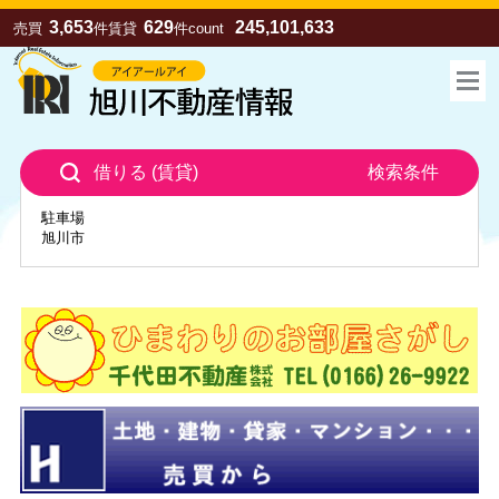
3,653
629
245,101,633
売買
件
賃貸
件
count
借りる (賃貸)
検索条件
駐車場
旭川市
お気に入り
売買
賃貸