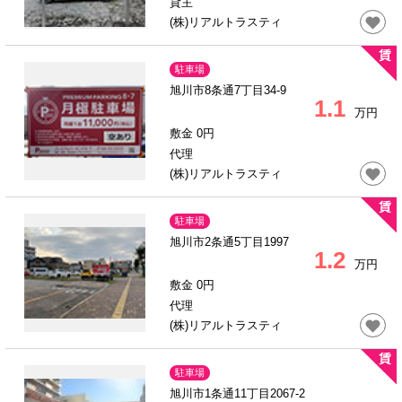
貸主
(株)リアルトラスティ
駐車場
旭川市8条通7丁目34-9
1.1
万円
敷金 0円
代理
(株)リアルトラスティ
駐車場
旭川市2条通5丁目1997
1.2
万円
敷金 0円
代理
(株)リアルトラスティ
駐車場
旭川市1条通11丁目2067-2