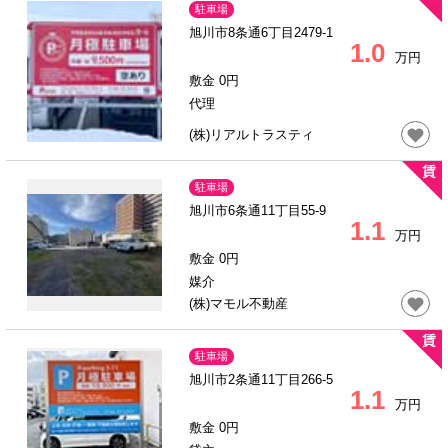
駐車場
旭川市8条通6丁目2479-1
1.0
万円
敷金 0円
代理
(株)リアルトラスティ
駐車場
旭川市6条通11丁目55-9
1.1
万円
敷金 0円
媒介
(株)マモル不動産
駐車場
旭川市2条通11丁目266-5
1.1
万円
敷金 0円