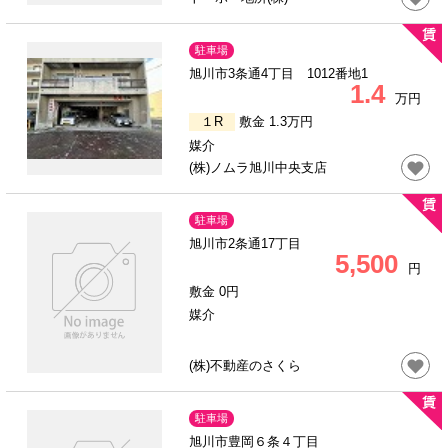
駐車場
旭川市3条通4丁目 1012番地1
1.4
万円
１R
敷金 1.3万円
媒介
(株)ノムラ旭川中央支店
駐車場
旭川市2条通17丁目
5,500
円
敷金 0円
媒介
(株)不動産のさくら
駐車場
旭川市豊岡６条４丁目