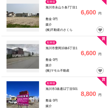
駐車場
旭川市永山５条7丁目1
6,600
円
敷金 0円
媒介
(株)不動産のさくら
駐車場
旭川市豊岡10条6丁目1
6,600
円
敷金 0円
媒介
(株)マモル不動産
駐車場
旭川市3条通12丁目501
8,800
円
敷金 0円
媒介