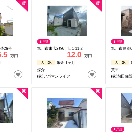
１戸建
１戸建
番26号
旭川市末広2条6丁目1-11-2
旭川市豊岡6
6.5
12.0
万円
万円
月
３LDK
敷金 1ヶ月
３LDK
媒介
貸主
(株)アパマンライフ
(株)前田住
１戸建