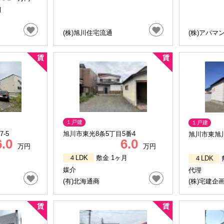
月
(株)旭川住宅流通
(株)アパマ
１戸建
１戸建
-5
旭川市東光8条5丁目5番4
旭川市東旭川
6.0
6.0
万円
万円
４LDK
敷金 1ヶ月
４LDK
媒介
代理
(有)北海通商
(株)宅建企