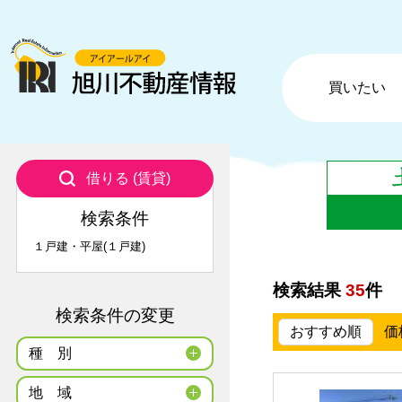
買いたい
借りる (賃貸)
検索条件
１戸建・平屋(１戸建)
検索結果
35
件
検索条件の変更
おすすめ順
価
種
別
地
域