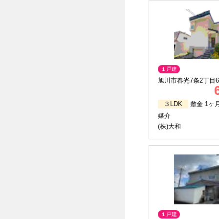
１戸建
旭川市春光7条2丁目6
３LDK
敷金 1ヶ
媒介
(株)大和
１戸建