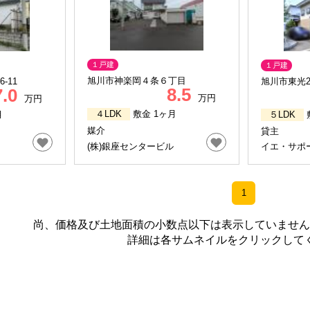
１戸建
１戸建
旭川市神楽岡４条６丁目
-11
旭川市東光2
8.5
7.0
万円
万円
４LDK
敷金 1ヶ月
月
５LDK
媒介
貸主
(株)銀座センタービル
イエ・サポー
1
尚、価格及び土地面積の小数点以下は表示していません
詳細は各サムネイルをクリックして