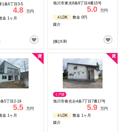
旭川市東光8条8丁目4番15号
1条6丁目3-5
5.0
4.8
万円
万円
４LDK
敷金 0円
敷金 1ヶ月
媒介
建
(株)大和
１戸建
条5丁目2-19
旭川市春光台4条7丁目7番17号
5.5
5.9
万円
万円
敷金 1ヶ月
４LDK
敷金 1ヶ月
媒介