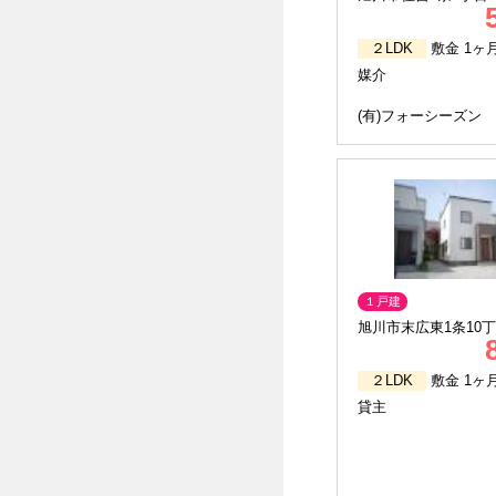
２LDK
敷金 1ヶ
媒介
(有)フォーシーズン
１戸建
旭川市末広東1条10丁
２LDK
敷金 1ヶ
貸主