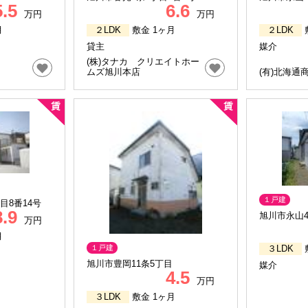
5.5
6.6
万円
万円
月
２LDK
敷金 1ヶ月
２LDK
貸主
媒介
(株)タナカ クリエイトホー
ムズ旭川本店
(有)北海通
１戸建
目8番14号
8.9
旭川市永山4
万円
月
３LDK
１戸建
旭川市豊岡11条5丁目
媒介
4.5
万円
３LDK
敷金 1ヶ月