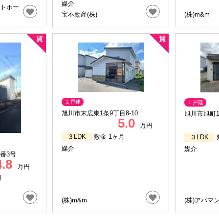
媒介
イトホー
宝不動産(株)
(株)m&m
１戸建
１戸建
旭川市末広東1条9丁目8-10
旭川市旭町1条
5.0
万円
３LDK
敷金 1ヶ月
３LDK
媒介
媒介
番3号
4.8
万円
月
(株)m&m
(株)アパマ