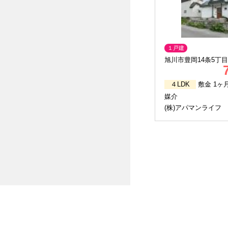
１戸建
旭川市豊岡14条5丁目6
４LDK
敷金 1ヶ
媒介
(株)アパマンライフ