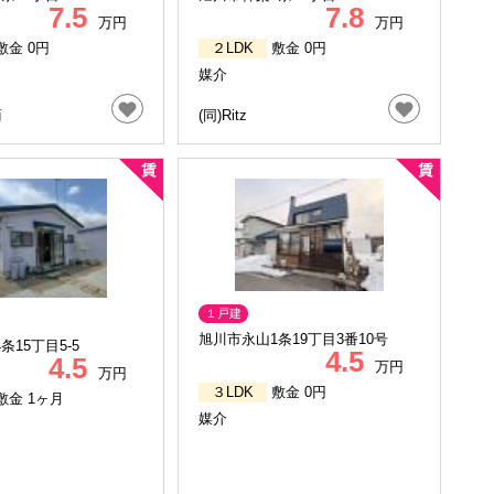
7.5
7.8
万円
万円
敷金 0円
２LDK
敷金 0円
媒介
商
(同)Ritz
１戸建
旭川市永山1条19丁目3番10号
条15丁目5-5
4.5
4.5
万円
万円
３LDK
敷金 0円
敷金 1ヶ月
媒介