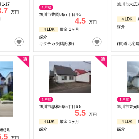
-17
旭川市末広東
１戸建
3.7
万円
旭川市豊岡8条7丁目4-3
4.5
月
４LDK
万円
媒介
４LDK
敷金 1ヶ月
媒介
キタチカラ財託(株)
(有)道北宅
１戸建
１戸建
旭川市忠和6条5丁目6-5
旭川市東光9
5.5
万円
４LDK
敷金 1ヶ月
４LDK
媒介
媒介
番3号
5.5
万円