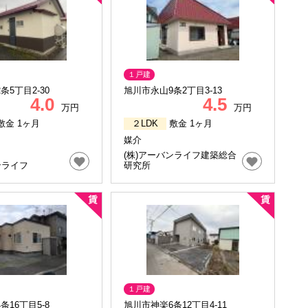
１戸建
条5丁目2-30
旭川市永山9条2丁目3-13
4.0
4.5
万円
万円
敷金 1ヶ月
２LDK
敷金 1ヶ月
媒介
(株)アーバンライフ建築総合
ンライフ
研究所
１戸建
条16丁目5-8
旭川市神楽6条12丁目4-11