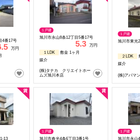
１戸建
１戸建
旭川市永山8条12丁目5番17号
目4番17号
旭川市東光2
5.3
6.5
万円
万円
１LDK
敷金 1ヶ月
月
２LDK
媒介
媒介
(株)タナカ クリエイトホー
ムズ旭川本店
(株)アパマ
１戸建
１戸建
-13
旭川市春光4条6丁目3番1号
旭川市永山4