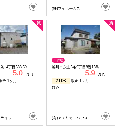
(株)マイホームズ
１戸建
14丁目688-59
旭川市永山6条9丁目8番13号
5.0
5.9
万円
万円
敷金 1ヶ月
３LDK
敷金 1ヶ月
媒介
ンライフ
(有)アメリカンハウス