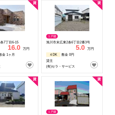
１戸建
条7丁目6-15
旭川市末広東2条6丁目2番3号
16.0
5.0
万円
万円
敷金 1ヶ月
４DK
敷金 0円
貸主
設
(有)セラ・サービス
１戸建