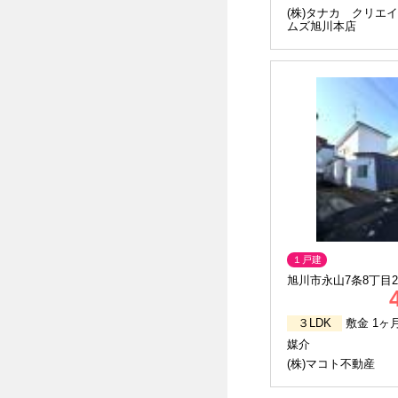
(株)タナカ クリエ
ムズ旭川本店
１戸建
旭川市永山7条8丁目2
３LDK
敷金 1ヶ
媒介
(株)マコト不動産