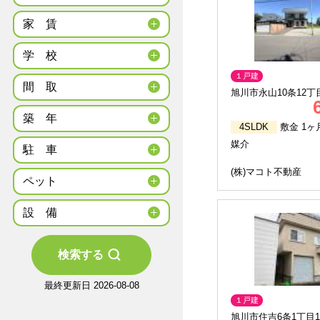
家
賃
学
校
１戸建
間
取
旭川市永山10条12丁
築
年
4SLDK
敷金 1ヶ
媒介
駐
車
(株)マコト不動産
ペット
設
備
検索する
最終更新日 2026-08-08
１戸建
旭川市住吉6条1丁目11