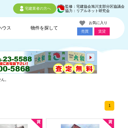
監修：宅建協会旭川支部分区協議会
宅建業者の方へ
協力：リアルネット研究会
お気に入り
ハウス
物件を探して
売買
賃貸
せん。
1