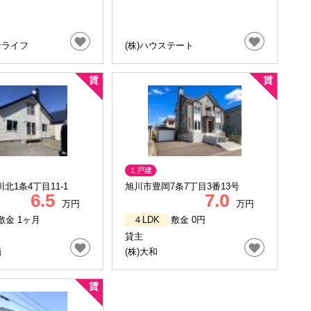
ンライフ
(株)ハウステート
１戸建
北1条4丁目11-1
旭川市豊岡7条7丁目3番13号
6.5
7.0
万円
万円
敷金 1ヶ月
４LDK
敷金 0円
貸主
画
(株)大和