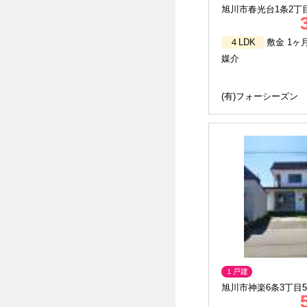
旭川市春光台1条2丁目1
４LDK
敷金 1ヶ
媒介
(有)フォーシーズン
１戸建
旭川市神楽6条3丁目5