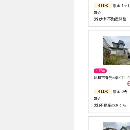
４LDK
敷金 1ヶ
媒介
(株)大和不動産開發
１戸建
旭川市春光5条8丁目17
４LDK
敷金 0円
媒介
(株)不動産のさくら