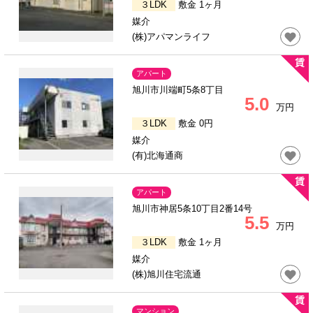
３LDK
敷金 1ヶ月
媒介
(株)アパマンライフ
アパート
旭川市川端町5条8丁目
5.0
万円
３LDK
敷金 0円
媒介
(有)北海通商
アパート
旭川市神居5条10丁目2番14号
5.5
万円
３LDK
敷金 1ヶ月
媒介
(株)旭川住宅流通
マンション