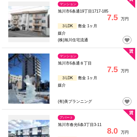
マンション
旭川市6条通19丁目1717-185
7.5
万円
３LDK
敷金 1ヶ月
媒介
(株)旭川住宅流通
マンション
旭川市6条通８丁目
7.5
万円
３LDK
敷金 1ヶ月
媒介
(有)美プランニング
アパート
旭川市春光6条3丁目3-11
8.0
万円