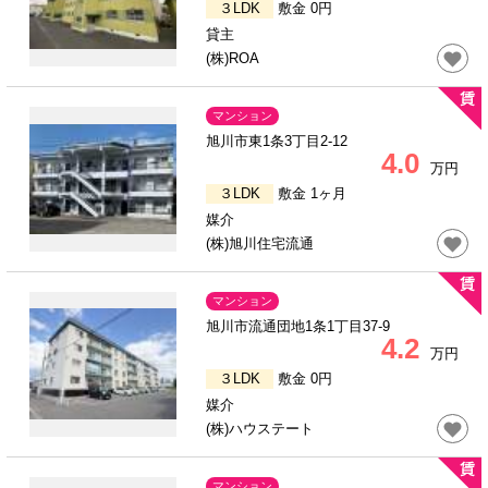
３LDK
敷金 0円
貸主
(株)ROA
マンション
旭川市東1条3丁目2-12
4.0
万円
３LDK
敷金 1ヶ月
媒介
(株)旭川住宅流通
マンション
旭川市流通団地1条1丁目37-9
4.2
万円
３LDK
敷金 0円
媒介
(株)ハウステート
マンション