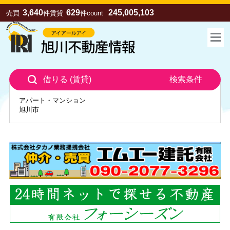
3,640
629
245,005,103
売買
件
賃貸
件
count
借りる (賃貸)
検索条件
アパート・マンション
旭川市
お気に入り
売買
賃貸