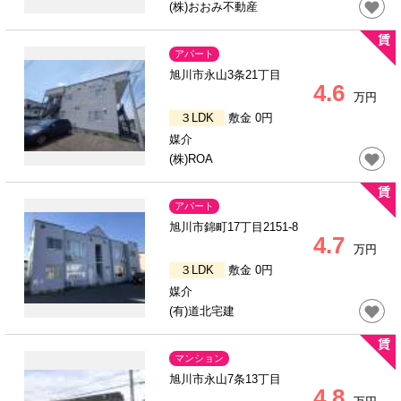
(株)おおみ不動産
アパート
旭川市永山3条21丁目
4.6
万円
３LDK
敷金 0円
媒介
(株)ROA
アパート
旭川市錦町17丁目2151-8
4.7
万円
３LDK
敷金 0円
媒介
(有)道北宅建
マンション
旭川市永山7条13丁目
4.8