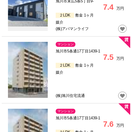
旭川市末広5条5丁目9-
7.4
万円
２LDK
敷金 1ヶ月
媒介
(株)アパマンライフ
マンション
旭川市5条通17丁目1439-1
7.5
万円
２LDK
敷金 1ヶ月
媒介
(株)旭川住宅流通
マンション
旭川市5条通17丁目1439-1
7.6
万円