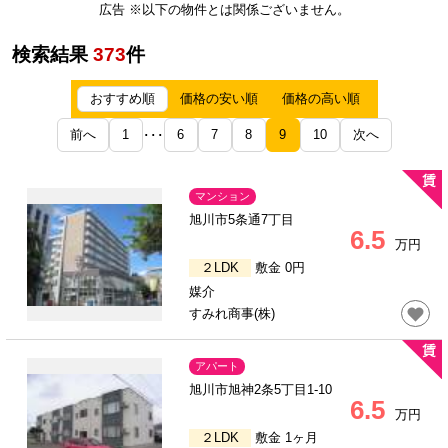
広告 ※以下の物件とは関係ございません。
検索結果
373
件
おすすめ順
価格の安い順
価格の高い順
前へ
1
6
7
8
9
10
次へ
･･･
マンション
旭川市5条通7丁目
6.5
万円
２LDK
敷金 0円
媒介
すみれ商事(株)
アパート
旭川市旭神2条5丁目1-10
6.5
万円
２LDK
敷金 1ヶ月