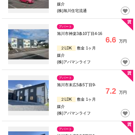
媒介
(株)旭川住宅流通
アパート
旭川市神楽3条10丁目4-16
6.6
万円
２LDK
敷金 1ヶ月
媒介
(株)アパマンライフ
アパート
旭川市末広5条5丁目9-
7.2
万円
２LDK
敷金 1ヶ月
媒介
(株)アパマンライフ
アパート