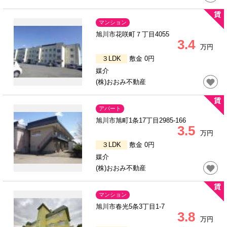
マンション
旭川市花咲町７丁目4055
3.4
万円
３LDK
敷金 0円
媒介
(株)おおみ不動産
アパート
旭川市旭町1条17丁目2985-166
3.5
万円
３LDK
敷金 0円
媒介
(株)おおみ不動産
マンション
旭川市春光5条3丁目1-7
3.8
万円