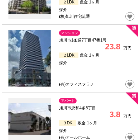
２LDK
敷金 1ヶ月
媒介
(株)旭川住宅流通
マンション
旭川市1条通7丁目47番1号
23.8
万円
２LDK
敷金 1ヶ月
媒介
(有)オフィスフラノ
アパート
旭川市忠和4条8丁目
3.8
万円
３DK
敷金 1ヶ月
媒介
(有)アールホーム