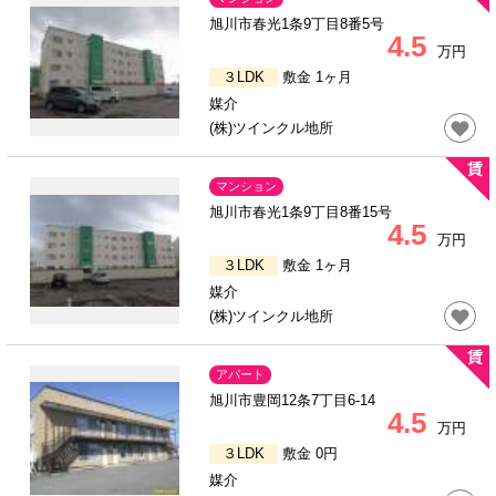
旭川市春光1条9丁目8番5号
4.5
万円
３LDK
敷金 1ヶ月
媒介
(株)ツインクル地所
マンション
旭川市春光1条9丁目8番15号
4.5
万円
３LDK
敷金 1ヶ月
媒介
(株)ツインクル地所
アパート
旭川市豊岡12条7丁目6-14
4.5
万円
３LDK
敷金 0円
媒介