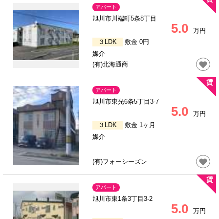
アパート
旭川市川端町5条8丁目
5.0
万円
３LDK
敷金 0円
媒介
(有)北海通商
アパート
旭川市東光6条5丁目3-7
5.0
万円
３LDK
敷金 1ヶ月
媒介
(有)フォーシーズン
アパート
旭川市東1条3丁目3-2
5.0
万円