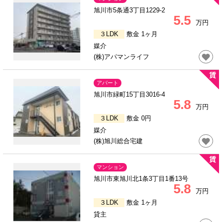
旭川市5条通3丁目1229-2
5.5
万円
３LDK
敷金 1ヶ月
媒介
(株)アパマンライフ
アパート
旭川市緑町15丁目3016-4
5.8
万円
３LDK
敷金 0円
媒介
(株)旭川総合宅建
マンション
旭川市東旭川北1条3丁目1番13号
5.8
万円
３LDK
敷金 1ヶ月
貸主