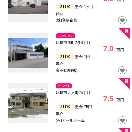
３LDK
敷金 1ヶ月
代理
(株)宅建企画
マンション
旭川市旭町2条8丁目
7.0
万円
３LDK
敷金 1円
媒介
宝不動産(株)
アパート
旭川市近文町25丁目
7.5
万円
３LDK
敷金 75円
媒介
(有)アールホーム