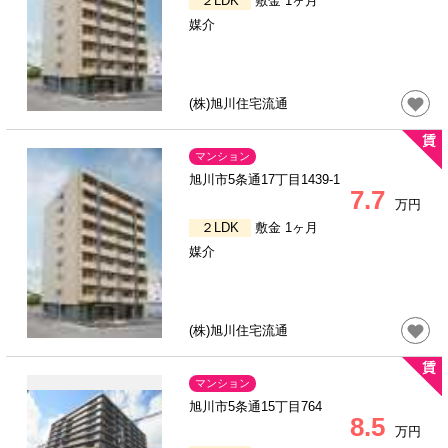
２LDK
敷金 1ヶ月
媒介
(株)旭川住宅流通
マンション
旭川市5条通17丁目1439-1
7.7
万円
２LDK
敷金 1ヶ月
媒介
(株)旭川住宅流通
マンション
旭川市5条通15丁目764
8.5
万円