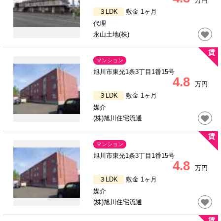
万円
３LDK
敷金 1ヶ月
代理
永山土地(株)
マンション
旭川市東光1条3丁目1番15号
4.8
万円
３LDK
敷金 1ヶ月
媒介
(株)旭川住宅流通
マンション
旭川市東光1条3丁目1番15号
4.8
万円
３LDK
敷金 1ヶ月
媒介
(株)旭川住宅流通