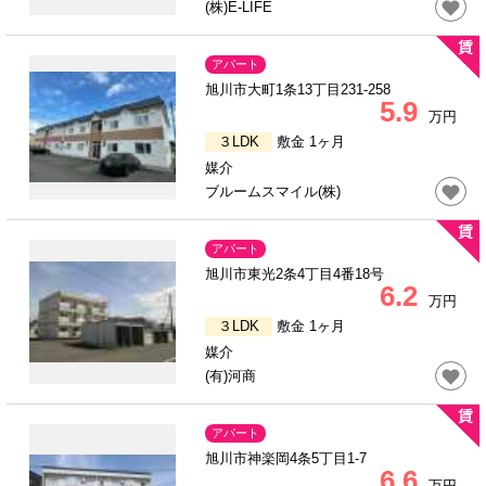
(株)E-LIFE
アパート
旭川市大町1条13丁目231-258
5.9
万円
３LDK
敷金 1ヶ月
媒介
ブルームスマイル(株)
アパート
旭川市東光2条4丁目4番18号
6.2
万円
３LDK
敷金 1ヶ月
媒介
(有)河商
アパート
旭川市神楽岡4条5丁目1-7
6.6
万円