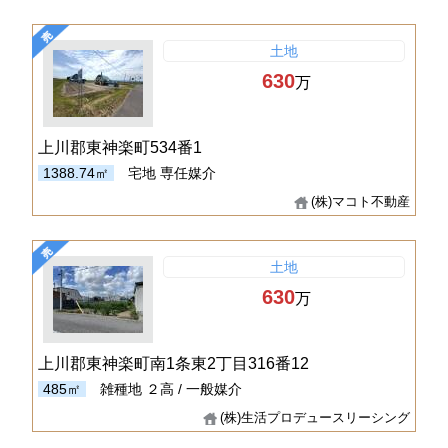
土地
630
万
上川郡東神楽町534番1
1388.74㎡
宅地
専任媒介
(株)マコト不動産
土地
630
万
上川郡東神楽町南1条東2丁目316番12
485㎡
雑種地
２高 / 一般媒介
(株)生活プロデュースリーシング