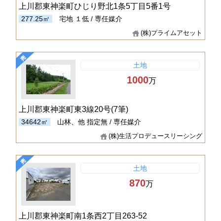
上川郡東神楽町ひじり野北1条5丁目5番1号
277.25㎡
宅地
１低 / 専任媒介
(株)プライムアセット
土地
1000
万
上川郡東神楽町東3線20号(7筆)
34642㎡
山林、他
指定無 / 専任媒介
(株)生活プロデュースリーシング
土地
870
万
上川郡東神楽町南1条西2丁目263-52