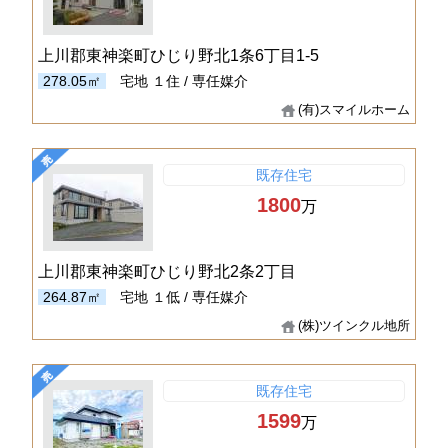
上川郡東神楽町ひじり野北1条6丁目1-5
278.05㎡
宅地
１住 / 専任媒介
(有)スマイルホーム
既存住宅
1800
万
上川郡東神楽町ひじり野北2条2丁目
264.87㎡
宅地
１低 / 専任媒介
(株)ツインクル地所
既存住宅
1599
万