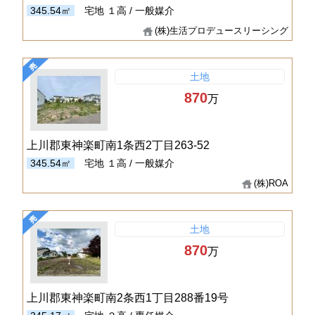
345.54㎡
宅地
１高 / 一般媒介
(株)生活プロデュースリーシング
土地
870
万
上川郡東神楽町南1条西2丁目263-52
345.54㎡
宅地
１高 / 一般媒介
(株)ROA
土地
870
万
上川郡東神楽町南2条西1丁目288番19号