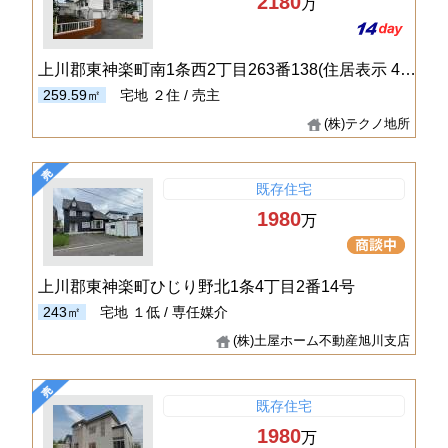
2180
万
上川郡東神楽町南1条西2丁目263番138(住居表示 4番15号)
259.59㎡
宅地
２住 / 売主
(株)テクノ地所
既存住宅
1980
万
上川郡東神楽町ひじり野北1条4丁目2番14号
243㎡
宅地
１低 / 専任媒介
(株)土屋ホーム不動産旭川支店
既存住宅
1980
万