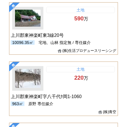
土地
590
万
上川郡東神楽町東3線20号
10096.35㎡
宅地、山林
指定無 / 専任媒介
(株)生活プロデュースリーシング
土地
220
万
上川郡東神楽町字八千代ｹ岡1-1060
963㎡
原野
専任媒介
(株)青空