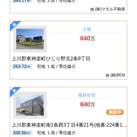
345.17㎡
宅地
２高 / 専任媒介
(株)マモル不動産
土地
840
万
上川郡東神楽町ひじり野北2条9丁目
253.72㎡
宅地
１低 / 専任媒介
(株)ROA
既存住宅
840
万
上川郡東神楽町南1条西3丁目4番21号(地番:224番128)
330.56㎡
宅地
１高 / 専任媒介