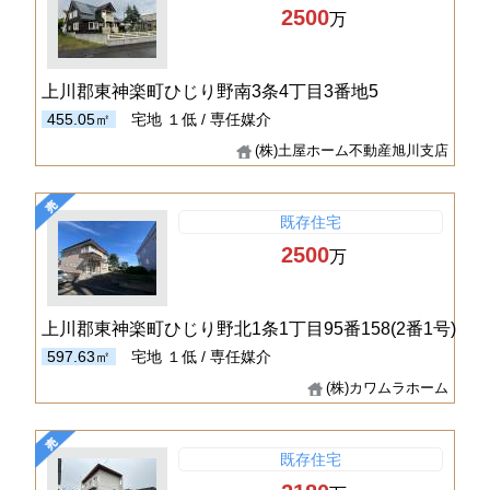
2500
万
上川郡東神楽町ひじり野南3条4丁目3番地5
455.05㎡
宅地
１低 / 専任媒介
(株)土屋ホーム不動産旭川支店
既存住宅
2500
万
上川郡東神楽町ひじり野北1条1丁目95番158(2番1号)
597.63㎡
宅地
１低 / 専任媒介
(株)カワムラホーム
既存住宅