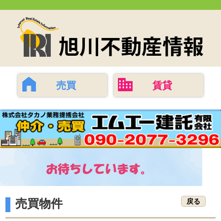
売買
賃貸
売買物件
戻る