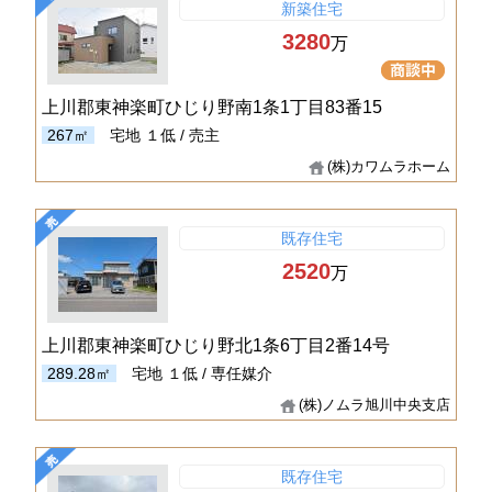
新築住宅
3280
万
上川郡東神楽町ひじり野南1条1丁目83番15
267㎡
宅地
１低 / 売主
(株)カワムラホーム
既存住宅
2520
万
上川郡東神楽町ひじり野北1条6丁目2番14号
289.28㎡
宅地
１低 / 専任媒介
(株)ノムラ旭川中央支店
既存住宅