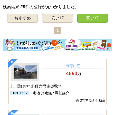
29
検索結果
件の登録が見つかりました。
おすすめ
安い順
高い順
1
既存住宅
4650
万
上川郡東神楽町六号南2番地
1026.69㎡
宅地
指定無 / 専任媒介
(株)マモル不動産