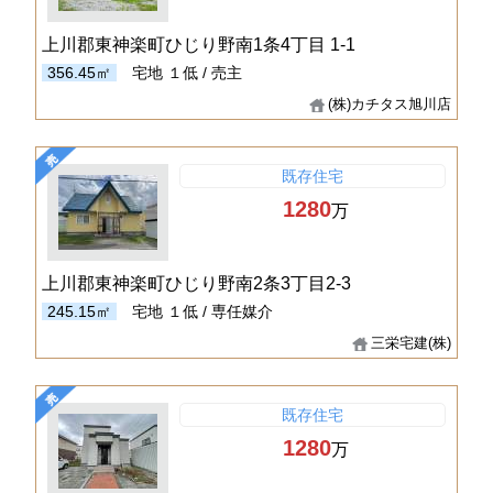
上川郡東神楽町ひじり野南1条4丁目 1-1
356.45㎡
宅地
１低 / 売主
(株)カチタス旭川店
既存住宅
1280
万
上川郡東神楽町ひじり野南2条3丁目2-3
245.15㎡
宅地
１低 / 専任媒介
三栄宅建(株)
既存住宅
1280
万