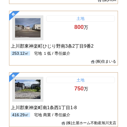
土地
800
万
上川郡東神楽町ひじり野南3条2丁目9番2
253.12㎡
宅地
１低 / 専任媒介
(株)住まいる
土地
750
万
上川郡東神楽町南1条西1丁目1-8
416.29㎡
宅地
商業 / 専任媒介
(株)土屋ホーム不動産旭川支店