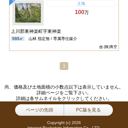
土地
100
万
上川郡東神楽町字東神楽
593㎡
山林
指定無 / 専属専任媒介
(株)青空
1
尚、価格及び土地面積の小数点以下は表示していません。
詳細ページをご覧下さい。
詳細は各サムネイルをクリックしてください。
ページの先頭
PC版を見る
Copyright (c) 2026
Internet Realestate Infomation Co., LTD.