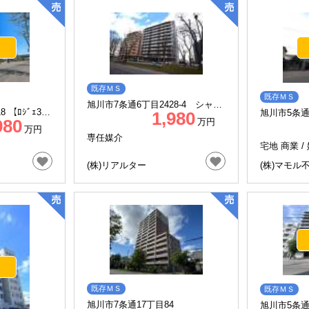
既存ＭＳ
既存ＭＳ
旭川市7条通6丁目2428-4 シャン
 【ﾛｼﾞｪ3条
旭川市5条通1
1,980
ノール緑道1001
980
万円
ﾄﾞ5条
万円
専任媒介
宅地 商業 /
(株)リアルター
(株)マモル
既存ＭＳ
既存ＭＳ
旭川市7条通17丁目84
旭川市5条通