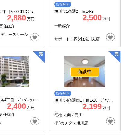
既存ＭＳ
旭川市1条通2丁目14-2
丁目2500-31 ﾛｼﾞｪ常
2,500
2,880
万円
万円
一般媒介
専任媒介
ロデュースリーシ
サポート二四(株)旭川支店
商談中
既存ＭＳ
4丁目 ﾛｼﾞｪﾊﾟｰｸﾀﾜｰ
旭川市4条通西1丁目1-20 ﾛｼﾞｪｱｸｼ
2,400
2,199
ｽ四条通
万円
万円
専任媒介
宅地 近商 /
売主
)
(株)カチタス旭川店