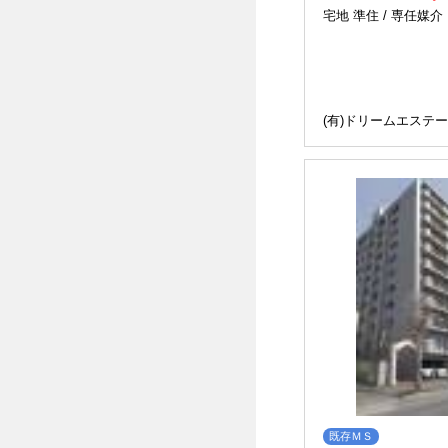
宅地 準住 /
専任媒介
(有)ドリームエステ
既存ＭＳ