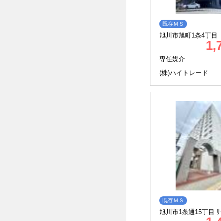
既存ＭＳ
旭川市旭町1条4丁目
1,
専任媒介
(株)ハイトレード
既存ＭＳ
旭川