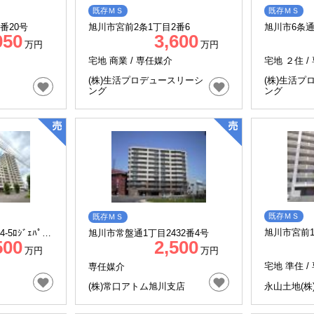
既存ＭＳ
既存ＭＳ
番20号
旭川市宮前2条1丁目2番6
旭川市6条通3
050
3,600
磐公園1106
万円
万円
宅地 商業 /
専任媒介
宅地 ２住 /
(株)生活プロデュースリーシ
(株)生活プ
ング
ング
既存ＭＳ
既存ＭＳ
旭川市宮前1条
5ﾛｼﾞｪﾊﾟｰｸ
旭川市常盤通1丁目2432番4号
500
2,500
北彩都
万円
万円
宅地 準住 /
専任媒介
(株)常口アトム旭川支店
永山土地(株