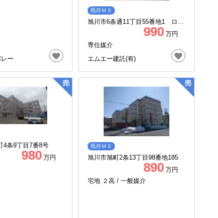
既存ＭＳ
旭川市6条通11丁目55番地1 ロジ
990
ェ・セラ 6F
万円
専任媒介
バレー
エムエー建託(有)
4条9丁目7番8号
既存ＭＳ
980
万円
旭川市旭町2条13丁目98番地185
890
万円
宅地 ２高 /
一般媒介