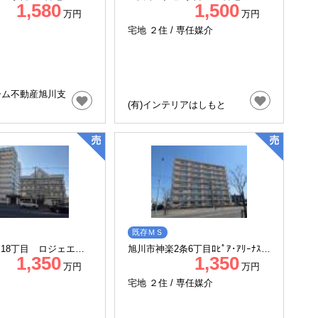
1,580
1,500
5 807号室
ｲﾂ信和1階10号室
万円
万円
宅地 ２住 /
専任媒介
ーム不動産旭川支
(有)インテリアはしもと
既存ＭＳ
通18丁目 ロジェエス
旭川市神楽2条6丁目ﾛﾋﾟｱ･ｱﾘｰﾅｽｸ
1,350
1,350
ｴｱ 401号室
万円
万円
宅地 ２住 /
専任媒介