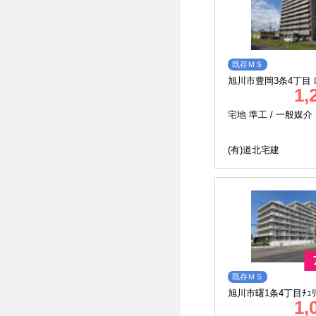
既存ＭＳ
旭川市豊岡3条4丁目 ﾛ
1,
ｰﾙ1102
宅地 準工 /
一般媒介
(有)道北宅建
既存ＭＳ
旭川市曙1条4丁目ﾁｭﾘ
1,