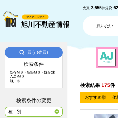
3,655
6
売買
件
賃貸
買いたい
買う (売買)
検索条件
既存ＭＳ・新築ＭＳ・既存(未
入居)ＭＳ
旭川市
検索結果
175
件
おすすめ順
価
検索条件の変更
種
別