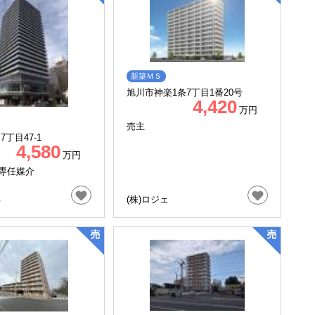
新築ＭＳ
旭川市神楽1条7丁目1番20号
4,420
万円
売主
丁目47-1
4,580
万円
専任媒介
る
(株)ロジェ