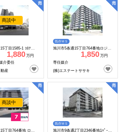
商談中
既存ＭＳ
5丁目1585-1 ｺﾛﾅ―
旭川市5条通15丁目764番地ロジェ
1,880
1,850
ウインズ515
万円
万円
媒介委任
専任媒介
不動産
(株)エステートササキ
商談中
既存ＭＳ
15丁目764番地 ロジ
旭川市9条通2丁目2346番地1ﾊﾟｰｸﾊ