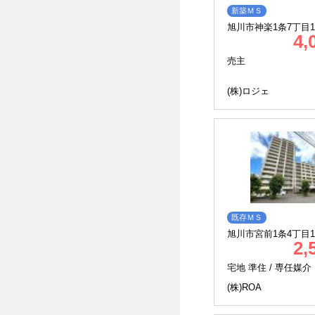
新築ＭＳ
旭川市神楽1条7丁目1
4,
売主
(株)ロジェ
既存ＭＳ
旭川市宮前1条4丁目14-
2,
ﾀﾜｰ北彩都
宅地 準住 /
専任媒介
(株)ROA