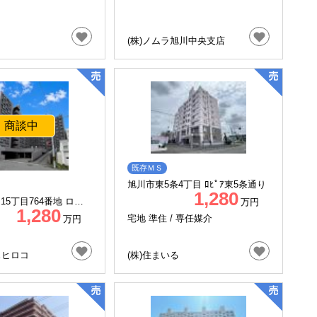
(株)ノムラ旭川中央支店
商談中
既存ＭＳ
旭川市東5条4丁目 ﾛﾋﾟｱ東5条通り
1,280
15丁目764番地 ロジ
万円
1,280
08号室
宅地 準住 /
専任媒介
万円
スヒロコ
(株)住まいる