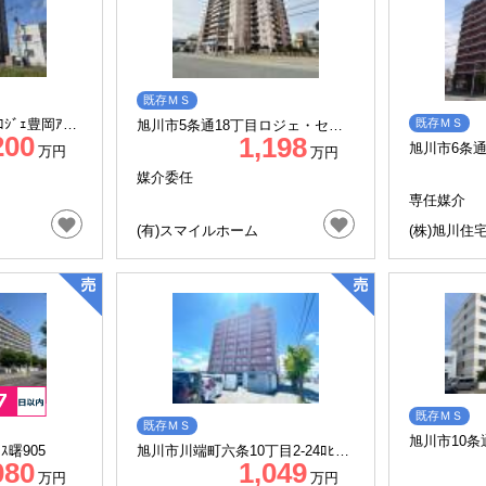
既存ＭＳ
ｼﾞｪ豊岡ｱﾍﾞ
既存ＭＳ
旭川市5条通18丁目ロジェ・セラ5
200
1,198
条通
旭川市6条
万円
万円
ラ 808号
媒介委任
専任媒介
(有)スマイルホーム
(株)旭川住
既存ＭＳ
既存ＭＳ
旭川市10条
ｽ曙905
旭川市川端町六条10丁目2-24ﾛﾋﾟｱ
ム 1階)
080
1,049
西高前
万円
万円