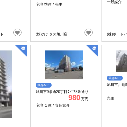
一般媒介
宅地 準住 /
売主
ート
(株)カチタス旭川店
(株)ボード
既存ＭＳ
旭川市川端町
既存ＭＳ
旭川市9条通20丁目ﾛﾋﾟｱ8条通り
980
売主
万円
宅地 １住 /
専任媒介