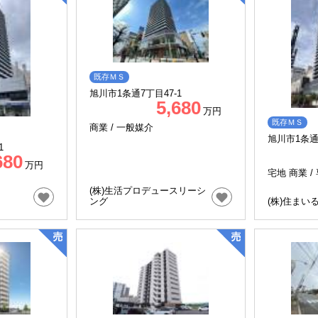
既存ＭＳ
旭川市1条通7丁目47-1
5,680
万円
既存ＭＳ
商業 /
一般媒介
旭川市1条通7
1
680
万円
宅地 商業 /
(株)生活プロデュースリーシ
ング
(株)住まい