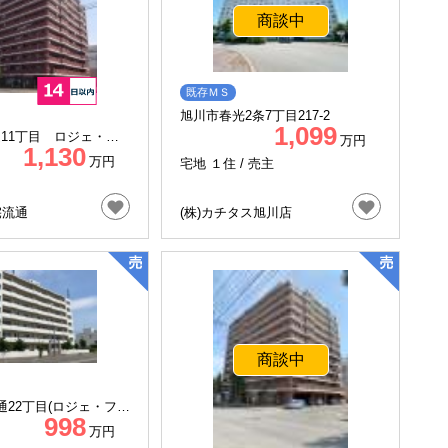
商談中
既存ＭＳ
旭川市春光2条7丁目217-2
1,099
通11丁目 ロジェ・セ
万円
1,130
室
万円
宅地 １住 /
売主
宅流通
(株)カチタス旭川店
商談中
通22丁目(ロジェ・ファ
998
万円