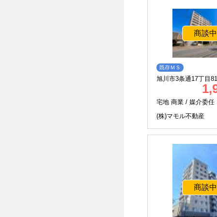
商談中
既存ＭＳ
旭川市3条通17丁目818
1,
通り】
宅地 商業 /
媒介委任
(株)マモル不動産
商談中