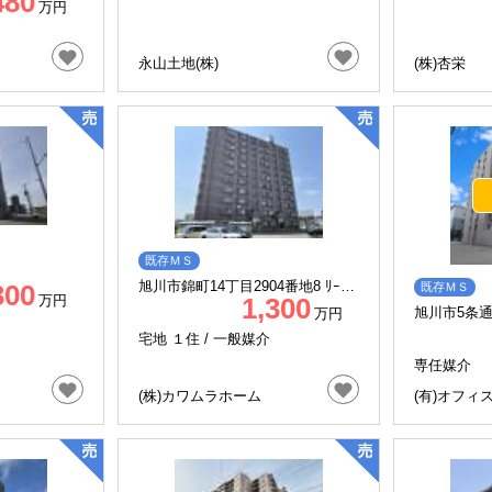
480
万円
永山土地(株)
(株)杏栄
既存ＭＳ
旭川市錦町14丁目2904番地8 ﾘｰｾﾝ
300
既存ＭＳ
万円
1,300
ﾄ錦町 1001号
旭川市5条通
万円
ェウインズ6
宅地 １住 /
一般媒介
専任媒介
(株)カワムラホーム
(有)オフィ