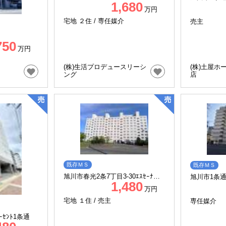
1,680
ェウインズ51
万円
宅地 ２住 /
専任媒介
売主
750
万円
(株)生活プロデュースリーシ
(株)土屋ホ
ング
店
既存ＭＳ
既存ＭＳ
旭川市春光2条7丁目3‐30ｴｽｾｰﾅ春
旭川市1条
1,480
光
ト
万円
宅地 １住 /
売主
専任媒介
市1条通15丁目 ﾘｰｾﾝﾄ1条通