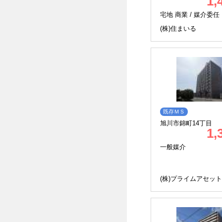
1,
宅地 商業 /
媒介委任
(株)住まいる
既存ＭＳ
旭川市錦町14丁目
1,
一般媒介
(株)プライムアセット