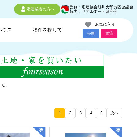
監修：宅建協会旭川支部分区協議会
宅建業者の方へ
協力：リアルネット研究会
お気に入り
ハウス
物件を探して
売買
賃貸
せん。
1
2
3
4
5
次へ