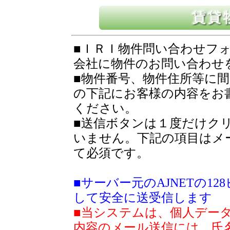
■ＩＲＩ物件問い合わせフ
会社に物件のお問い合わせ
■物件番号、物件住所等に
の下記にお客様の内容をお
ください。
■送信ボタンは１度だけク
いません。下記の項目はメ
て必須です。
■サーバー元のAJNETの1
して安全に送受信します
■当システムは、個人デー
内容のメール送信には、氏