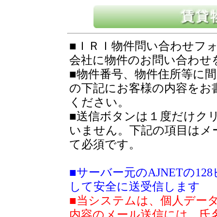
■ＩＲＩ物件問い合わせフ
会社に物件のお問い合わせ
■物件番号、物件住所等に
の下記にお客様の内容をお
ください。
■送信ボタンは１度だけク
いません。下記の項目はメ
て必須です。
■サーバー元のAJNETの1
して安全に送受信します
■当システムは、個人デー
内容のメール送信には、氏