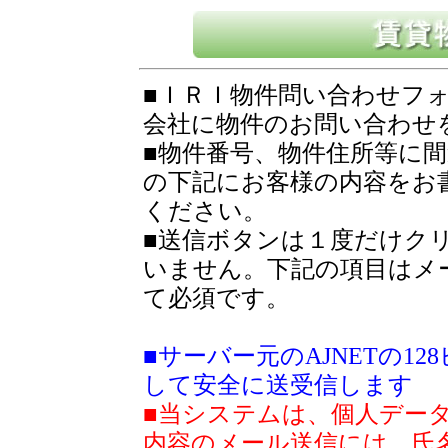
■ＩＲＩ物件問い合わせフ
会社に物件のお問い合わせ
■物件番号、物件住所等に
の下記にお客様の内容をお
ください。
■送信ボタンは１度だけク
いません。下記の項目はメ
て必須です。
■サーバー元のAJNETの1
して安全に送受信します
■当システムは、個人デー
内容のメール送信には、氏