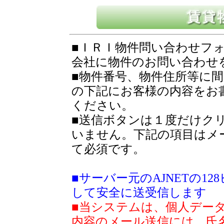
■ＩＲＩ物件問い合わせフ
会社に物件のお問い合わせ
■物件番号、物件住所等に
の下記にお客様の内容をお
ください。
■送信ボタンは１度だけク
いません。下記の項目はメ
て必須です。
■サーバー元のAJNETの1
して安全に送受信します
■当システムは、個人デー
内容のメール送信には、氏