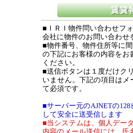
■ＩＲＩ物件問い合わせフ
会社に物件のお問い合わせ
■物件番号、物件住所等に
の下記にお客様の内容をお
ください。
■送信ボタンは１度だけク
いません。下記の項目はメ
て必須です。
■サーバー元のAJNETの1
して安全に送受信します
■当システムは、個人デー
内容のメール送信には、氏