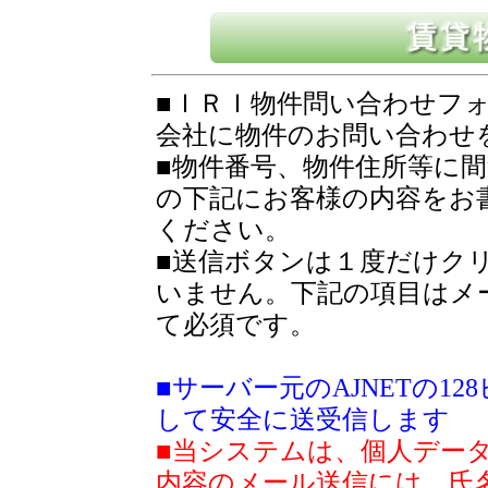
■ＩＲＩ物件問い合わせフ
会社に物件のお問い合わせ
■物件番号、物件住所等に
の下記にお客様の内容をお
ください。
■送信ボタンは１度だけク
いません。下記の項目はメ
て必須です。
■サーバー元のAJNETの1
して安全に送受信します
■当システムは、個人デー
内容のメール送信には、氏