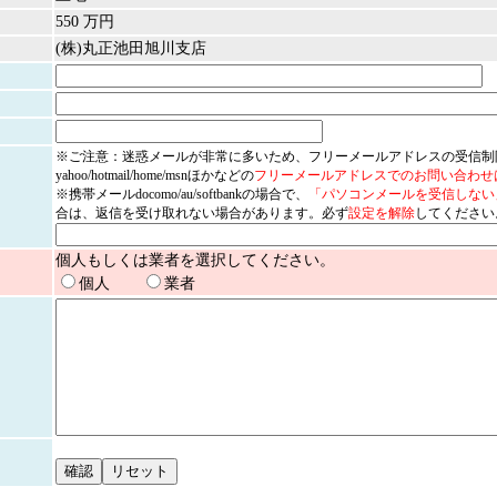
550 万円
(株)丸正池田旭川支店
※ご注意：迷惑メールが非常に多いため、フリーメールアドレスの受信制
yahoo/hotmail/home/msnほかなどの
フリーメールアドレスでのお問い合わせ
※携帯メールdocomo/au/softbankの場合で、
「パソコンメールを受信しない
合は、返信を受け取れない場合があります。必ず
設定を解除
してください
個人もしくは業者を選択してください。
個人
業者