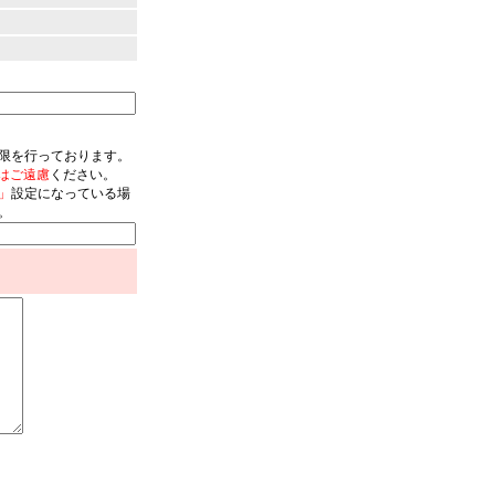
限を行っております。
はご遠慮
ください。
」
設定になっている場
。