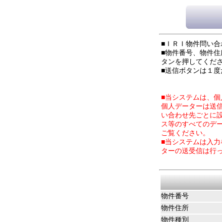
■ＩＲＩ物件問い
■物件番号、物件
タンを押してくだ
■送信ボタンは１
■当システムは、
個人データーは送
い合わせ先ごとに
ス等のすべてのデ
ご覧ください。
■当システムは入
ターの送受信は行
物件番号
物件住所
物件種別