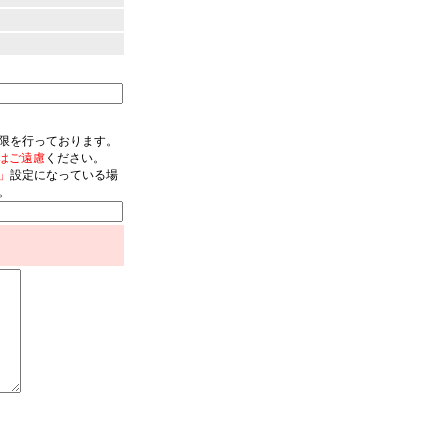
限を行っております。
はご遠慮
ください。
」
設定になっている場
。