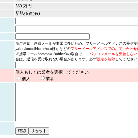
580 万円
新弘拓建(有)
※ご注意：迷惑メールが非常に多いため、フリーメールアドレスの受信制
yahoo/hotmail/home/msnほかなどの
フリーメールアドレスでのお問い合わせ
※携帯メールdocomo/au/softbankの場合で、
「パソコンメールを受信しない
合は、返信を受け取れない場合があります。必ず
設定を解除
してください
個人もしくは業者を選択してください。
個人
業者