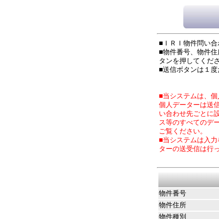
■ＩＲＩ物件問い
■物件番号、物件
タンを押してくだ
■送信ボタンは１
■当システムは、
個人データーは送
い合わせ先ごとに
ス等のすべてのデ
ご覧ください。
■当システムは入
ターの送受信は行
物件番号
物件住所
物件種別