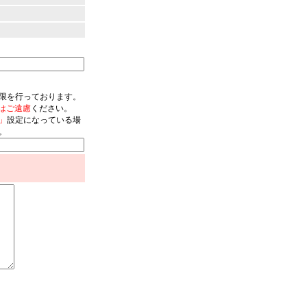
限を行っております。
はご遠慮
ください。
」
設定になっている場
。