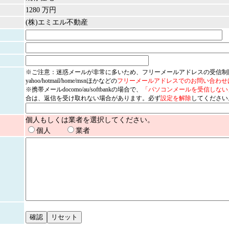
1280 万円
(株)エミエル不動産
※ご注意：迷惑メールが非常に多いため、フリーメールアドレスの受信制
yahoo/hotmail/home/msnほかなどの
フリーメールアドレスでのお問い合わせ
※携帯メールdocomo/au/softbankの場合で、
「パソコンメールを受信しない
合は、返信を受け取れない場合があります。必ず
設定を解除
してください
個人もしくは業者を選択してください。
個人
業者