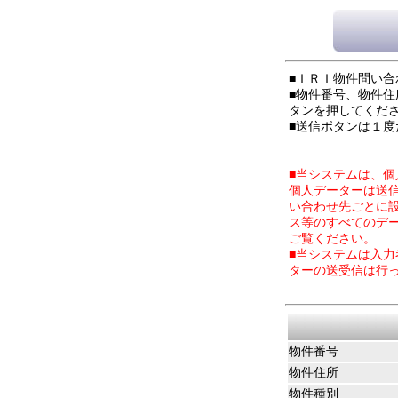
■ＩＲＩ物件問い
■物件番号、物件
タンを押してくだ
■送信ボタンは１
■当システムは、
個人データーは送
い合わせ先ごとに
ス等のすべてのデ
ご覧ください。
■当システムは入
ターの送受信は行
物件番号
物件住所
物件種別